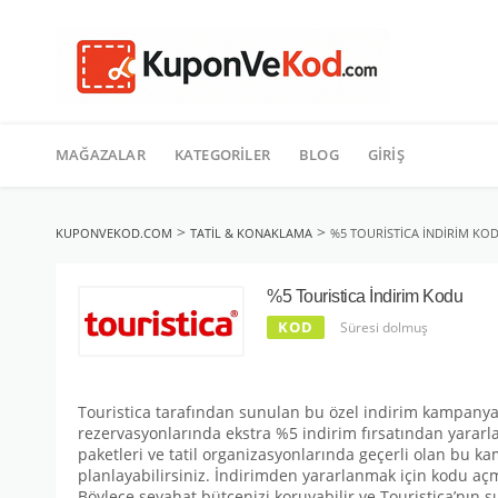
TATIL
İçeriğe
geç
MAĞAZALAR
KATEGORILER
BLOG
GIRIŞ
>
>
KUPONVEKOD.COM
TATIL & KONAKLAMA
%5 TOURISTICA İNDIRIM KO
%5 Touristica İndirim Kodu
KOD
Süresi dolmuş
Touristica tarafından sunulan bu özel indirim kampanyası 
rezervasyonlarında ekstra %5 indirim fırsatından yararlana
paketleri ve tatil organizasyonlarında geçerli olan bu k
planlayabilirsiniz. İndirimden yararlanmak için kodu aç
Böylece seyahat bütçenizi koruyabilir ve Touristica’nın s