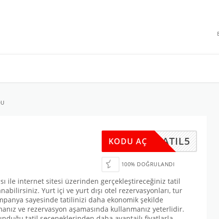
 INDIRIMLERI
DU
TATIL5
KODU AÇ
100% DOĞRULANDI
ile internet sitesi üzerinden gerçekleştireceğiniz tatil
bilirsiniz. Yurt içi ve yurt dışı otel rezervasyonları, tur
ampanya sayesinde tatilinizi daha ekonomik şekilde
manız ve rezervasyon aşamasında kullanmanız yeterlidir.
unduğu tatil seçeneklerinden daha avantajlı fiyatlarla