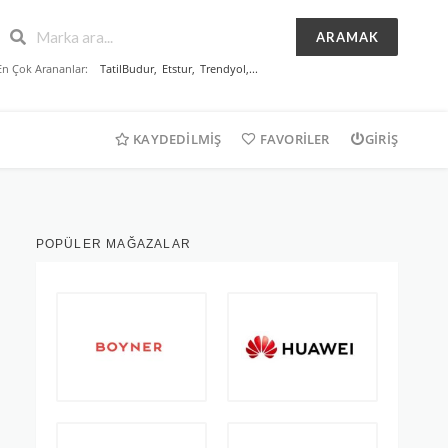
ARAMAK
En Çok Arananlar:
TatilBudur
,
Etstur
,
Trendyol
,...
KAYDEDILMIŞ
FAVORILER
GIRIŞ
POPÜLER MAĞAZALAR