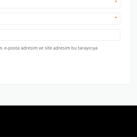
*
*
, e-posta adresim ve site adresim bu tarayıcıya