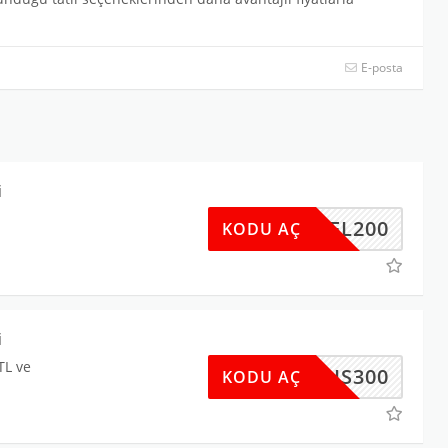
E-posta
i
OTEL200
KODU AÇ
m
i
TL ve
IBRIS300
KODU AÇ