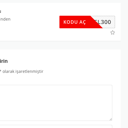
u
rinden
OTEL300
KODU AÇ
irin
*
olarak işaretlenmiştir