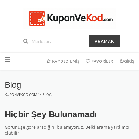
ARAMAK
İçeriğe
geç
KAYDEDILMIŞ
FAVORILER
GIRIŞ
Blog
>
KUPONVEKOD.COM
BLOG
Hiçbir Şey Bulunamadı
Görünüşe göre aradığını bulamıyoruz. Belki arama yardımcı
olabilir.