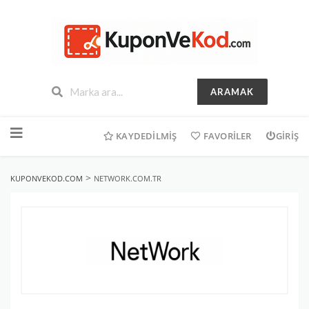
ARAMAK
İçeriğe
geç
KAYDEDILMIŞ
FAVORILER
GIRIŞ
>
KUPONVEKOD.COM
NETWORK.COM.TR