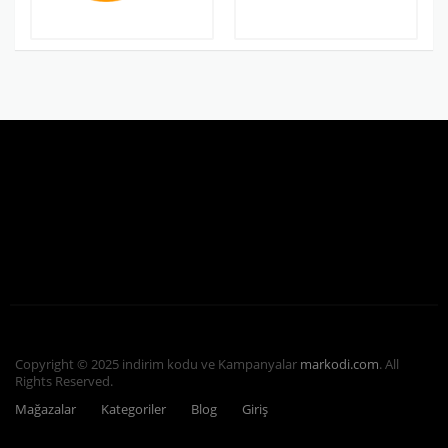
Copyright © 2025 indirim kodu ve Kampanyalar
markodi.com
. All
Rights Reserved.
Mağazalar
Kategoriler
Blog
Giriş