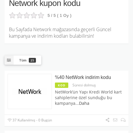
Network kupon kodu
5
/ 5 (
1
Oy )
Bu Sayfada Network mağazasında geçerli Güncel
kampanya ve indirim kodları bulabilirsin!
Tüm
25
%40 NetWork indirim kodu
Süresi dolmuş
KOD
NetWork’ün Yapı Kredi World kart
sahiplerine özel sunduğu bu
kampanya
...
Daha
37 Kullanılmış - 0 Bugün