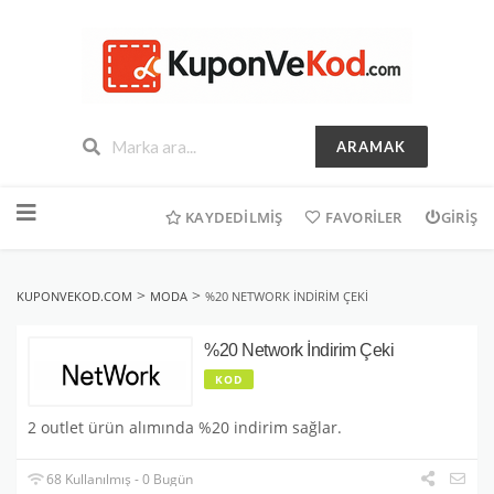
ARAMAK
İçeriğe
geç
KAYDEDILMIŞ
FAVORILER
GIRIŞ
>
>
KUPONVEKOD.COM
MODA
%20 NETWORK İNDIRIM ÇEKI
%20 Network İndirim Çeki
KOD
2 outlet ürün alımında %20 indirim sağlar.
68 Kullanılmış - 0 Bugün