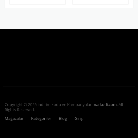
Copyright © 2025 indirim kodu ve Kampanyalar
markodi.com
. All
Rights Reserved.
Mağazalar
Kategoriler
Blog
Giriş