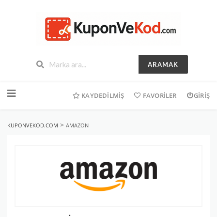
ARAMAK
İçeriğe
geç
KAYDEDILMIŞ
FAVORILER
GIRIŞ
>
KUPONVEKOD.COM
AMAZON