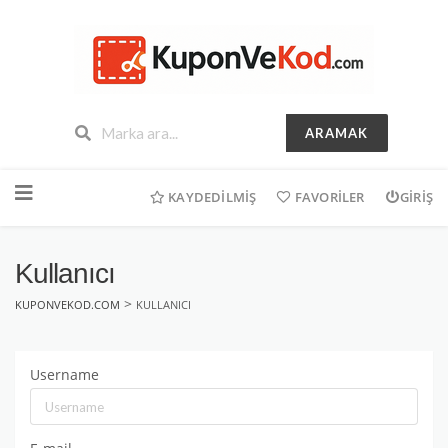
ARAMAK
İçeriğe
geç
KAYDEDILMIŞ
FAVORILER
GIRIŞ
Kullanıcı
>
KUPONVEKOD.COM
KULLANICI
Username