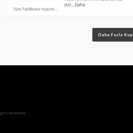
otel
...
Daha
Tüm TatilBudur Kuponları
Daha Fazla Ku
Rights Reserved.