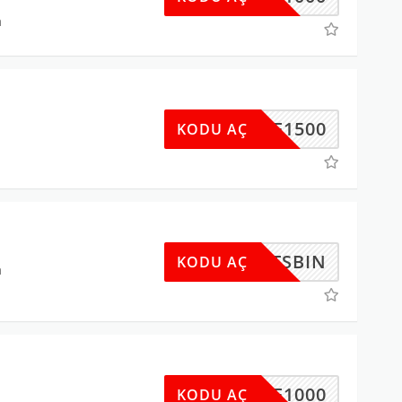
a
UYE1500
KODU AÇ
ETSBIN
KODU AÇ
a
UYE1000
KODU AÇ