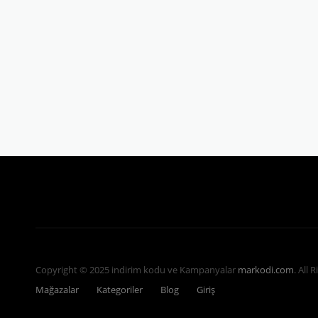
Copyright © 2025 indirim kodu ve Kampanyalar
markodi.com
. All 
Mağazalar
Kategoriler
Blog
Giriş