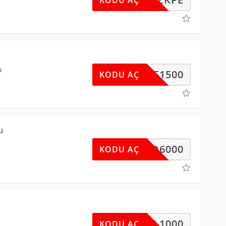
u
UYE1500
KODU AÇ
u
YD6000
KODU AÇ
RMAL1000
KODU AÇ