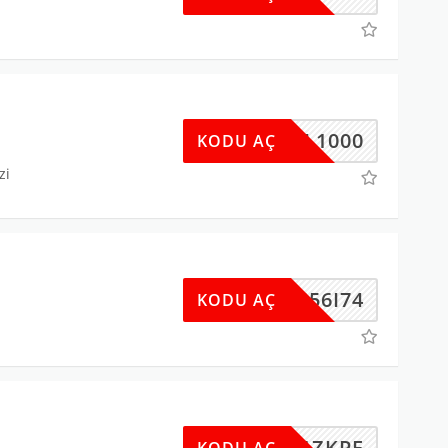
RMAL1000
KODU AÇ
zi
TBJ56I74
KODU AÇ
3611ZKPE
KODU AÇ