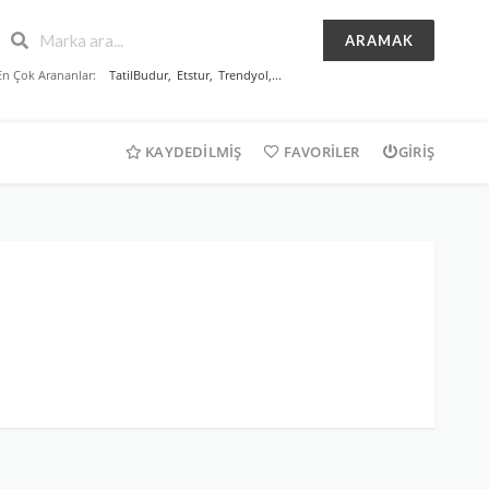
ARAMAK
En Çok Arananlar:
TatilBudur
,
Etstur
,
Trendyol
,...
KAYDEDILMIŞ
FAVORILER
GIRIŞ