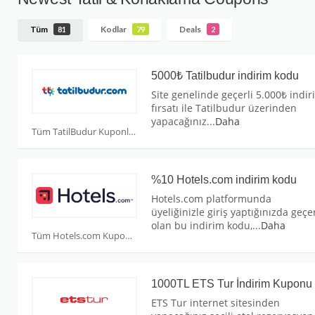
Tüm
Kodlar
Deals
81
79
2
5000₺ Tatilbudur indirim kodu
Site genelinde geçerli 5.000₺ indir
fırsatı ile Tatilbudur üzerinden
yapacağınız
...
Daha
Tüm TatilBudur Kuponları
%10 Hotels.com indirim kodu
Hotels.com platformunda
üyeliğinizle giriş yaptığınızda geçer
olan bu indirim kodu,
...
Daha
Tüm Hotels.com Kuponları
1000TL ETS Tur İndirim Kuponu
ETS Tur internet sitesinden