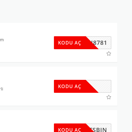
im
HOPI8781
KODU AÇ
KODU AÇ
li
ETSBIN
KODU AÇ