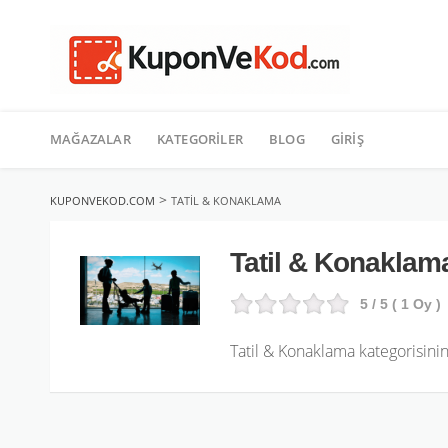
TATIL
İçeriğe
geç
MAĞAZALAR
KATEGORILER
BLOG
GIRIŞ
>
KUPONVEKOD.COM
TATIL & KONAKLAMA
Tatil & Konaklam
5
/ 5 (
1
Oy )
Tatil & Konaklama kategorisin