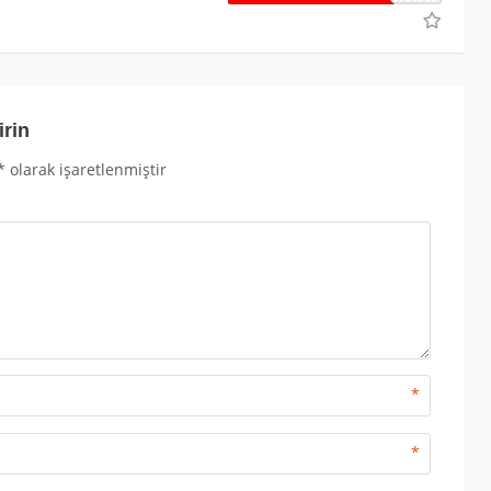
irin
*
olarak işaretlenmiştir
*
*