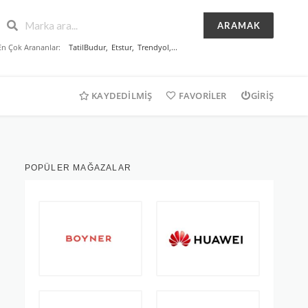
ARAMAK
En Çok Arananlar:
TatilBudur
,
Etstur
,
Trendyol
,...
KAYDEDILMIŞ
FAVORILER
GIRIŞ
POPÜLER MAĞAZALAR