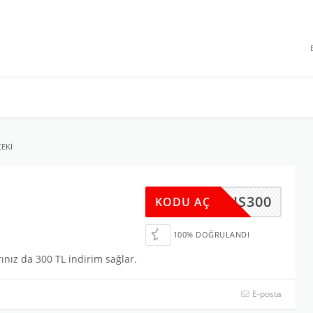
 INDIRIMLERI
ÇEKI
IBRIS300
KODU AÇ
100% DOĞRULANDI
rınız da 300 TL indirim sağlar.
E-posta