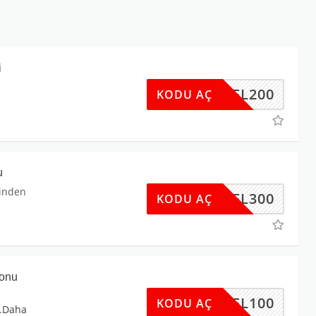
i
OTEL200
KODU AÇ
m
u
rinden
OTEL300
KODU AÇ
ponu
OTEL100
KODU AÇ
.
Daha