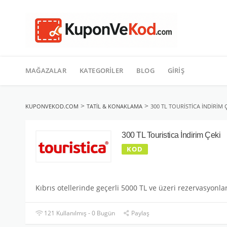
TATIL
İçeriğe
geç
MAĞAZALAR
KATEGORILER
BLOG
GIRIŞ
>
>
KUPONVEKOD.COM
TATIL & KONAKLAMA
300 TL TOURISTICA İNDIRIM 
300 TL Touristica İndirim Çeki
KOD
Kıbrıs otellerinde geçerli 5000 TL ve üzeri rezervasyonla
121 Kullanılmış - 0 Bugün
Paylaş