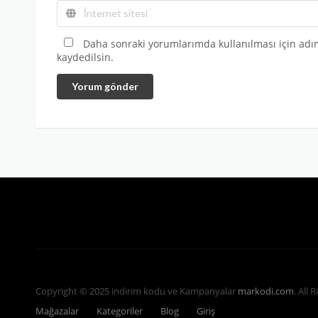
Daha sonraki yorumlarımda kullanılması için adım
kaydedilsin.
Yorum gönder
Copyright © 2025 indirim kodu ve Kampanyalar
markodi.com
. All 
Mağazalar
Kategoriler
Blog
Giriş