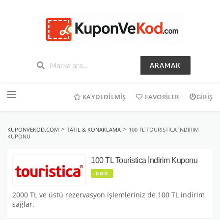
ARAMAK
İçeriğe
geç
KAYDEDILMIŞ
FAVORILER
GIRIŞ
>
>
KUPONVEKOD.COM
TATIL & KONAKLAMA
100 TL TOURISTICA İNDIRIM
KUPONU
100 TL Touristica İndirim Kuponu
KOD
2000 TL ve üstü rezervasyon işlemleriniz de 100 TL indirim
sağlar.