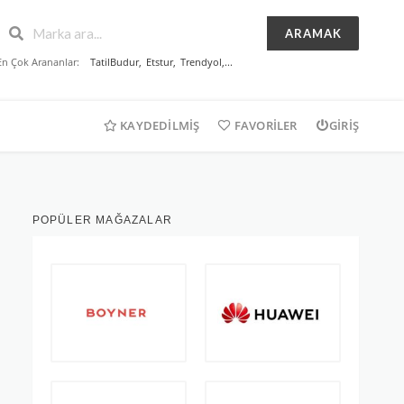
ARAMAK
En Çok Arananlar:
TatilBudur
,
Etstur
,
Trendyol
,...
KAYDEDILMIŞ
FAVORILER
GIRIŞ
POPÜLER MAĞAZALAR