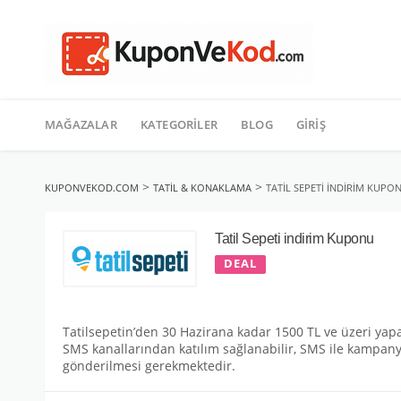
TATIL
İçeriğe
geç
MAĞAZALAR
KATEGORILER
BLOG
GIRIŞ
>
>
KUPONVEKOD.COM
TATIL & KONAKLAMA
TATIL SEPETI INDIRIM KUPO
Tatil Sepeti indirim Kuponu
DEAL
Tatilsepetin’den 30 Hazirana kadar 1500 TL ve üzeri yap
SMS kanallarından katılım sağlanabilir, SMS ile kampany
gönderilmesi gerekmektedir.