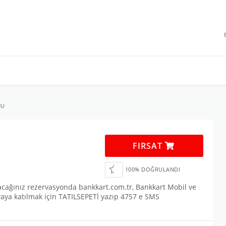
 INDIRIMLERI
NU
FIRSAT
100% DOĞRULANDI
acağınız rezervasyonda bankkart.com.tr, Bankkart Mobil ve
aya katılmak için TATILSEPETİ yazıp 4757 e SMS