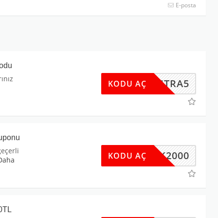
E-posta
Kodu
rınız
EKSTRA5
KODU AÇ
Kuponu
geçerli
AYAK2000
KODU AÇ
Daha
00TL