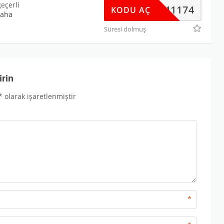
geçerli
7Z041174
KODU AÇ
aha
Süresi dolmuş
irin
*
olarak işaretlenmiştir
*