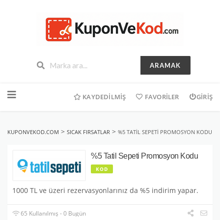
ARAMAK
İçeriğe
geç
KAYDEDILMIŞ
FAVORILER
GIRIŞ
>
>
KUPONVEKOD.COM
SICAK FIRSATLAR
%5 TATIL SEPETI PROMOSYON KODU
%5 Tatil Sepeti Promosyon Kodu
KOD
1000 TL ve üzeri rezervasyonlarınız da %5 indirim yapar.
65 Kullanılmış - 0 Bugün