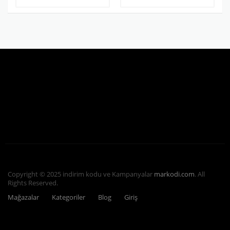
Copyright © 2025 indirim kodu ve Kampanyalar
markodi.com
. All
Rights Reserved.
Mağazalar
Kategoriler
Blog
Giriş