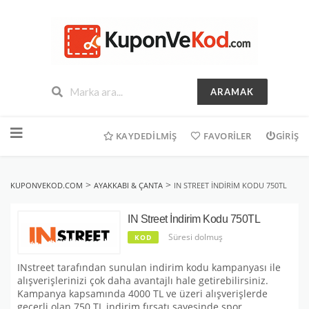
ARAMAK
İçeriğe
geç
KAYDEDILMIŞ
FAVORILER
GIRIŞ
>
>
KUPONVEKOD.COM
AYAKKABI & ÇANTA
IN STREET İNDIRIM KODU 750TL
IN Street İndirim Kodu 750TL
Süresi dolmuş
KOD
INstreet tarafından sunulan indirim kodu kampanyası ile
alışverişlerinizi çok daha avantajlı hale getirebilirsiniz.
Kampanya kapsamında 4000 TL ve üzeri alışverişlerde
geçerli olan 750 TL indirim fırsatı sayesinde spor