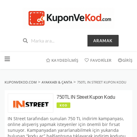
ARAMAK
İçeriğe
geç
KAYDEDILMIŞ
FAVORILER
GIRIŞ
>
>
KUPONVEKOD.COM
AYAKKABI & ÇANTA
750TL IN STREET KUPON KODU
750TL IN Street Kupon Kodu
KOD
IN Street tarafından sunulan 750 TL indirim kampanyası,
online alışveriş yapmak isteyenler için önemli bir fırsat
sunuyor. Kampanyadan yararlanabilmek için yukarıda
bulunan “kodu aç” bağlantısına tıklayarak indirim kodunu