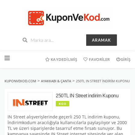
ARAMAK
İçeriğe
geç
KAYDEDILMIŞ
FAVORILER
GIRIŞ
>
>
KUPONVEKOD.COM
AYAKKABI & ÇANTA
250TL IN STREET INDIRIM KUPONU
250TL IN Street indirim Kuponu
KOD
IN Street alışverişlerinde geçerli 250 TL indirim kuponu,
İndirimkodum aracılığıyla kullanıcılarla paylaşılıyor ve 2000
TL ve üzeri siparişlerde tasarruf etme fırsatı sunuyor. Bu
kampanya sayesinde IN Street internet sitesinde yer alan