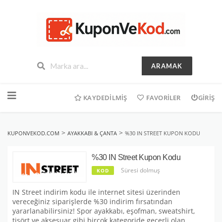
ARAMAK
İçeriğe
geç
KAYDEDILMIŞ
FAVORILER
GIRIŞ
>
>
KUPONVEKOD.COM
AYAKKABI & ÇANTA
%30 IN STREET KUPON KODU
%30 IN Street Kupon Kodu
Süresi dolmuş
KOD
IN Street indirim kodu ile internet sitesi üzerinden
vereceğiniz siparişlerde %30 indirim fırsatından
yararlanabilirsiniz! Spor ayakkabı, eşofman, sweatshirt,
tişört ve aksesuar gibi birçok kategoride geçerli olan