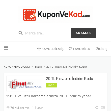
ARAMAK
İçeriğe
geç
KAYDEDILMIŞ
FAVORILER
GIRIŞ
>
>
KUPONVEKOD.COM
FIRSAT
20 TL FIRSAT.ME İNDIRIM KODU
20 TL Fırsat.me İndirim Kodu
KOD
150 TL ve üstü harcamalarınıza 20 TL indirim yapar.
76 Kullanılmış - 1 Bugün