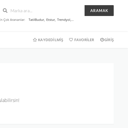
ARAMAK
En Çok Arananlar:
TatilBudur
,
Etstur
,
Trendyol
,...
KAYDEDILMIŞ
FAVORILER
GIRIŞ
abilirsin!