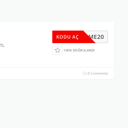
FRSME20
KODU AÇ
 TL
100% DOĞRULANDI
0 Comments