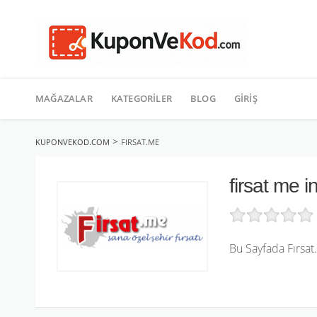
TATIL
İçeriğe
geç
MAĞAZALAR
KATEGORILER
BLOG
GIRIŞ
>
KUPONVEKOD.COM
FIRSAT.ME
firsat me 
Bu Sayfada Fırsat