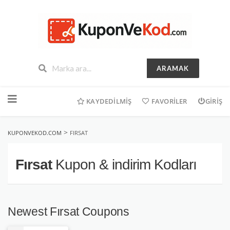
ARAMAK
İçeriğe
geç
KAYDEDILMIŞ
FAVORILER
GIRIŞ
>
KUPONVEKOD.COM
FIRSAT
Fırsat
Kupon & indirim Kodları
Newest Fırsat Coupons