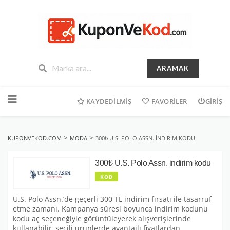
ARAMAK
İçeriğe
geç
KAYDEDILMIŞ
FAVORILER
GIRIŞ
>
>
KUPONVEKOD.COM
MODA
300₺ U.S. POLO ASSN. INDIRIM KODU
300₺ U.S. Polo Assn. indirim kodu
KOD
U.S. Polo Assn.’de geçerli 300 TL indirim fırsatı ile tasarruf
etme zamanı. Kampanya süresi boyunca indirim kodunu
kodu aç seçeneğiyle görüntüleyerek alışverişlerinde
kullanabilir, seçili ürünlerde avantajlı fiyatlardan