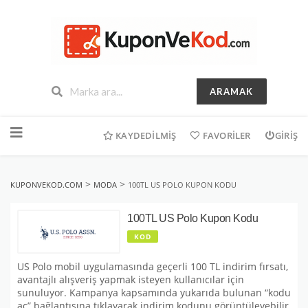
ARAMAK
İçeriğe
geç
KAYDEDILMIŞ
FAVORILER
GIRIŞ
>
>
KUPONVEKOD.COM
MODA
100TL US POLO KUPON KODU
100TL US Polo Kupon Kodu
KOD
US Polo mobil uygulamasında geçerli 100 TL indirim fırsatı,
avantajlı alışveriş yapmak isteyen kullanıcılar için
sunuluyor. Kampanya kapsamında yukarıda bulunan “kodu
aç” bağlantısına tıklayarak indirim kodunu görüntüleyebilir