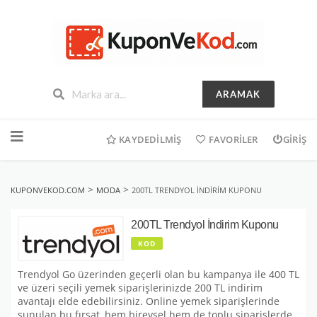
ARAMAK
İçeriğe
geç
KAYDEDILMIŞ
FAVORILER
GIRIŞ
>
>
KUPONVEKOD.COM
MODA
200TL TRENDYOL İNDIRIM KUPONU
200TL Trendyol İndirim Kuponu
KOD
Trendyol Go üzerinden geçerli olan bu kampanya ile 400 TL
ve üzeri seçili yemek siparişlerinizde 200 TL indirim
avantajı elde edebilirsiniz. Online yemek siparişlerinde
sunulan bu fırsat, hem bireysel hem de toplu siparişlerde