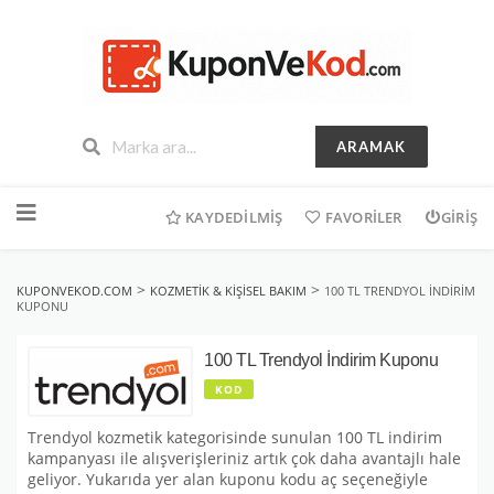
ARAMAK
İçeriğe
geç
KAYDEDILMIŞ
FAVORILER
GIRIŞ
>
>
KUPONVEKOD.COM
KOZMETIK & KIŞISEL BAKIM
100 TL TRENDYOL İNDIRIM
KUPONU
100 TL Trendyol İndirim Kuponu
KOD
Trendyol kozmetik kategorisinde sunulan 100 TL indirim
kampanyası ile alışverişleriniz artık çok daha avantajlı hale
geliyor. Yukarıda yer alan kuponu kodu aç seçeneğiyle