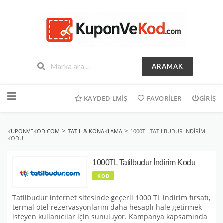
ARAMAK
İçeriğe
geç
KAYDEDILMIŞ
FAVORILER
GIRIŞ
>
>
KUPONVEKOD.COM
TATIL & KONAKLAMA
1000TL TATILBUDUR İNDIRIM
KODU
1000TL Tatilbudur İndirim Kodu
KOD
Tatilbudur internet sitesinde geçerli 1000 TL indirim fırsatı,
termal otel rezervasyonlarını daha hesaplı hale getirmek
isteyen kullanıcılar için sunuluyor. Kampanya kapsamında