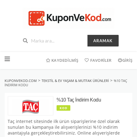
ARAMAK
İçeriğe
geç
KAYDEDILMIŞ
FAVORILER
GIRIŞ
>
>
KUPONVEKOD.COM
TEKSTIL & EV YAŞAM & MUTFAK ÜRÜNLERI
%10 TAÇ
İNDIRIM KODU
%10 Taç İndirim Kodu
KOD
Taç internet sitesinde ilk ürün siparişlerine özel olarak
sunulan bu kampanya ile alışverişlerinizi %10 indirim
avantajıyla gerçekleştirebilirsiniz. Online alışverişlerde