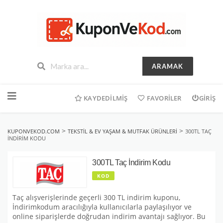
ARAMAK
İçeriğe
geç
KAYDEDILMIŞ
FAVORILER
GIRIŞ
>
>
KUPONVEKOD.COM
TEKSTIL & EV YAŞAM & MUTFAK ÜRÜNLERI
300TL TAÇ
İNDIRIM KODU
300TL Taç İndirim Kodu
KOD
Taç alışverişlerinde geçerli 300 TL indirim kuponu,
İndirimkodum aracılığıyla kullanıcılarla paylaşılıyor ve
online siparişlerde doğrudan indirim avantajı sağlıyor. Bu