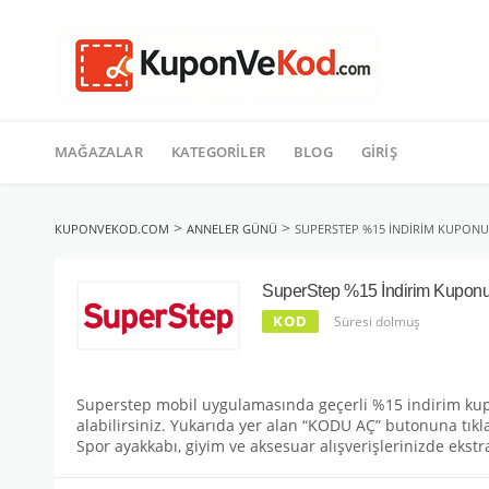
TATIL
İçeriğe
geç
MAĞAZALAR
KATEGORILER
BLOG
GIRIŞ
>
>
KUPONVEKOD.COM
ANNELER GÜNÜ
SUPERSTEP %15 İNDIRIM KUPONU
SuperStep %15 İndirim Kupon
KOD
Süresi dolmuş
Superstep mobil uygulamasında geçerli %15 indirim kuponu
alabilirsiniz. Yukarıda yer alan “KODU AÇ” butonuna tı
Spor ayakkabı, giyim ve aksesuar alışverişlerinizde ekstra