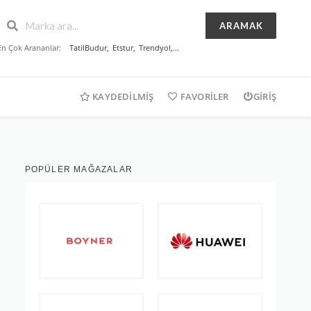
ARAMAK
En Çok Arananlar:
TatilBudur
,
Etstur
,
Trendyol
,...
KAYDEDILMIŞ
FAVORILER
GIRIŞ
POPÜLER MAĞAZALAR