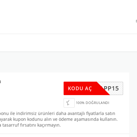
 INDIRIMLERI
u
APP15
KODU AÇ
100% DOĞRULANDI
 ile indirimsiz ürünleri daha avantajlı fiyatlarla satın
klayarak kupon kodunu alın ve ödeme aşamasında kullanın.
 tasarruf fırsatını kaçırmayın.