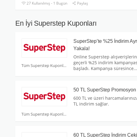
27 Kullanılmış - 1 Bugün
Paylaş
En İyi Superstep Kuponları
SuperStep’te %25 İndirim Ayrı
Yakala!
Online Superstep alışverişleri
geçerli %25 indirim kampanyas
Tüm Superstep Kuponları
başladı. Kampanya süresince
..
50 TL SuperStep Promosyon
600 TL ve üzeri harcamalarınız
TL indirim sağlar.
Tüm Superstep Kuponları
60 TL SuperStep İndirim Çek