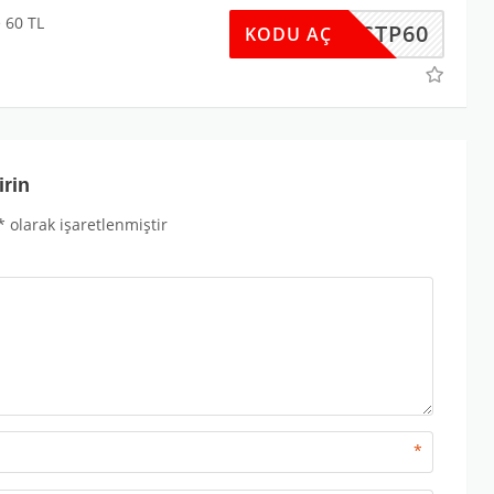
e 60 TL
SPRSTP60
KODU AÇ
irin
*
olarak işaretlenmiştir
*