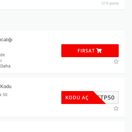
E-posta
calığı
FIRSAT
nde
ı
.
Daha
 Kodu
a 50
SPRSTP50
KODU AÇ
i