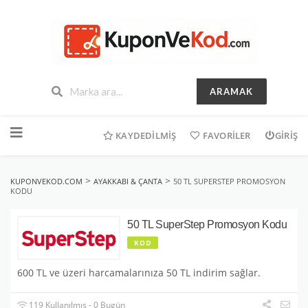
ARAMAK
İçeriğe
geç
KAYDEDILMIŞ
FAVORILER
GIRIŞ
>
>
KUPONVEKOD.COM
AYAKKABI & ÇANTA
50 TL SUPERSTEP PROMOSYON
KODU
50 TL SuperStep Promosyon Kodu
KOD
600 TL ve üzeri harcamalarınıza 50 TL indirim sağlar.
119 Kullanılmış - 0 Bugün