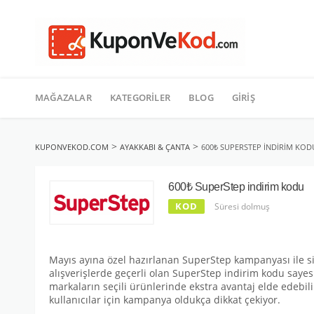
TATIL
İçeriğe
geç
MAĞAZALAR
KATEGORILER
BLOG
GIRIŞ
>
>
KUPONVEKOD.COM
AYAKKABI & ÇANTA
600₺ SUPERSTEP INDIRIM KOD
600₺ SuperStep indirim kodu
KOD
Süresi dolmuş
Mayıs ayına özel hazırlanan SuperStep kampanyası ile si
alışverişlerde geçerli olan SuperStep indirim kodu saye
markaların seçili ürünlerinde ekstra avantaj elde edebili
kullanıcılar için kampanya oldukça dikkat çekiyor.