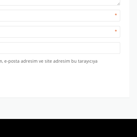
*
*
, e-posta adresim ve site adresim bu tarayıcıya