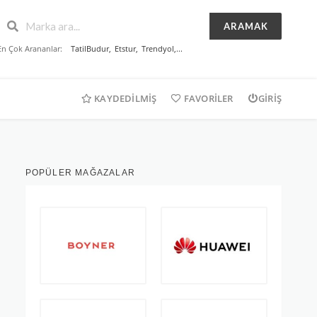
ARAMAK
En Çok Arananlar:
TatilBudur
,
Etstur
,
Trendyol
,...
KAYDEDILMIŞ
FAVORILER
GIRIŞ
POPÜLER MAĞAZALAR