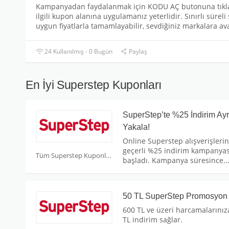
Kampanyadan faydalanmak için KODU AÇ butonuna tıkla
ilgili kupon alanına uygulamanız yeterlidir. Sınırlı sürel
uygun fiyatlarla tamamlayabilir, sevdiğiniz markalara avan
24 Kullanılmış - 0 Bugün
Paylaş
En İyi Superstep Kuponları
SuperStep’te %25 İndirim Ayrı
Yakala!
Online Superstep alışverişleri
geçerli %25 indirim kampanyas
Tüm Superstep Kuponları
başladı. Kampanya süresince
..
50 TL SuperStep Promosyon
600 TL ve üzeri harcamalarınız
TL indirim sağlar.