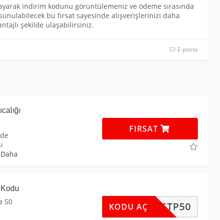
yarak indirim kodunu görüntülemeniz ve ödeme sırasında
i sunulabilecek bu fırsat sayesinde alışverişlerinizi daha
tajlı şekilde ulaşabilirsiniz.
E-posta
calığı
FIRSAT
nde
ı
.
Daha
 Kodu
a 50
SPRSTP50
KODU AÇ