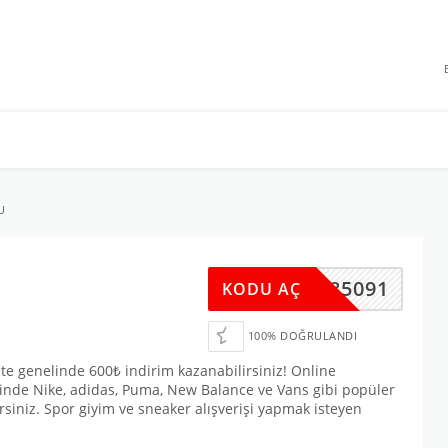
 INDIRIMLERI
U
02985091
KODU AÇ
100% DOĞRULANDI
te genelinde 600₺ indirim kazanabilirsiniz! Online
sinde Nike, adidas, Puma, New Balance ve Vans gibi popüler
rsiniz. Spor giyim ve sneaker alışverişi yapmak isteyen