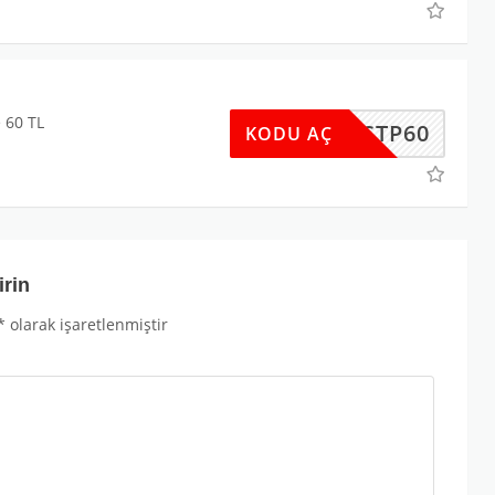
i
e 60 TL
SPRSTP60
KODU AÇ
irin
*
olarak işaretlenmiştir