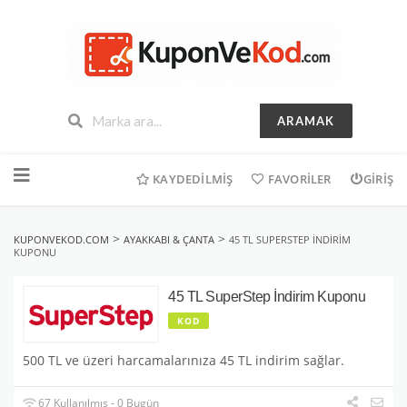
ARAMAK
İçeriğe
geç
KAYDEDILMIŞ
FAVORILER
GIRIŞ
>
>
KUPONVEKOD.COM
AYAKKABI & ÇANTA
45 TL SUPERSTEP İNDIRIM
KUPONU
45 TL SuperStep İndirim Kuponu
KOD
500 TL ve üzeri harcamalarınıza 45 TL indirim sağlar.
67 Kullanılmış - 0 Bugün