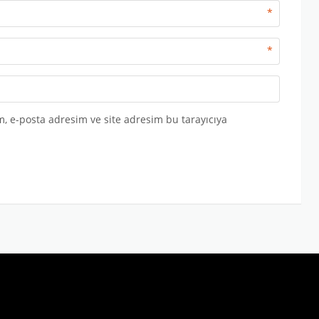
*
*
, e-posta adresim ve site adresim bu tarayıcıya