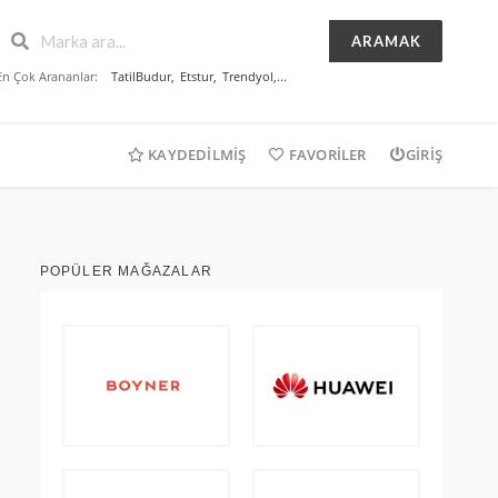
ARAMAK
En Çok Arananlar:
TatilBudur
,
Etstur
,
Trendyol
,...
KAYDEDILMIŞ
FAVORILER
GIRIŞ
POPÜLER MAĞAZALAR