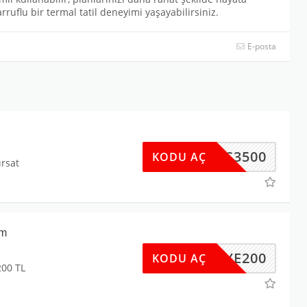
sarruflu bir termal tatil deneyimi yaşayabilirsiniz.
E-posta
IXOS3500
KODU AÇ
ırsat
im
UYE200
KODU AÇ
200 TL