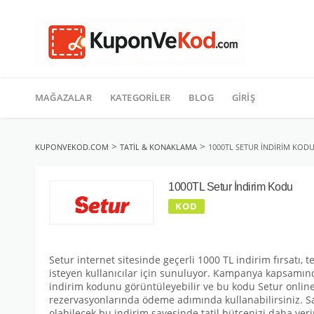
TATIL
İçeriğe
geç
MAĞAZALAR
KATEGORILER
BLOG
GIRIŞ
>
>
KUPONVEKOD.COM
TATIL & KONAKLAMA
1000TL SETUR İNDIRIM KOD
1000TL Setur İndirim Kodu
KOD
Setur internet sitesinde geçerli 1000 TL indirim fırsatı, t
isteyen kullanıcılar için sunuluyor. Kampanya kapsamınd
indirim kodunu görüntüleyebilir ve bu kodu Setur onlin
rezervasyonlarında ödeme adımında kullanabilirsiniz. Sa
olabilecek bu indirim sayesinde tatil bütçenizi daha veri