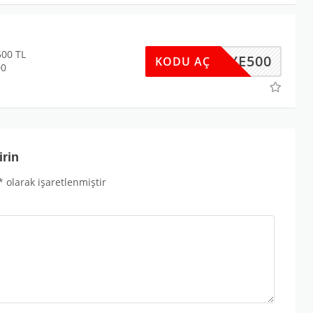
500 TL
UYE500
KODU AÇ
00
irin
*
olarak işaretlenmiştir