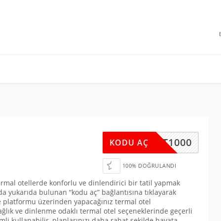
 INDIRIMLERI
U
RSAT1000
KODU AÇ
100% DOĞRULANDI
ermal otellerde konforlu ve dinlendirici bir tatil yapmak
a yukarıda bulunan “kodu aç” bağlantısına tıklayarak
e platformu üzerinden yapacağınız termal otel
ğlık ve dinlenme odaklı termal otel seçeneklerinde geçerli
mli kullanabilir, planlarınızı daha rahat şekilde hayata