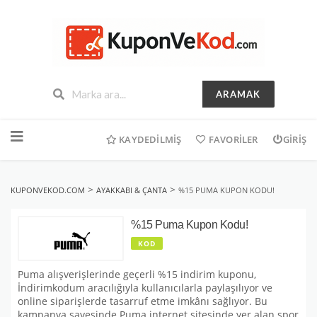
ARAMAK
İçeriğe
geç
KAYDEDILMIŞ
FAVORILER
GIRIŞ
>
>
KUPONVEKOD.COM
AYAKKABI & ÇANTA
%15 PUMA KUPON KODU!
%15 Puma Kupon Kodu!
KOD
Puma alışverişlerinde geçerli %15 indirim kuponu,
İndirimkodum aracılığıyla kullanıcılarla paylaşılıyor ve
online siparişlerde tasarruf etme imkânı sağlıyor. Bu
kampanya sayesinde Puma internet sitesinde yer alan spor