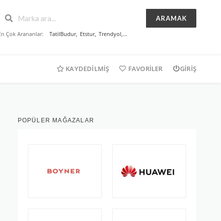
ARAMAK
En Çok Arananlar:
TatilBudur
,
Etstur
,
Trendyol
,...
KAYDEDILMIŞ
FAVORILER
GIRIŞ
POPÜLER MAĞAZALAR