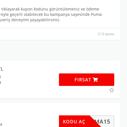
a tıklayarak kupon kodunu görüntülemeniz ve ödeme
 süreyle geçerli olabilecek bu kampanya sayesinde Puma
lışveriş deneyimi yaşayabilirsiniz.
E-posta
TL
3
FIRSAT
a
ZUPUMA15
KODU AÇ
da