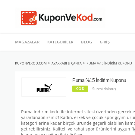
TATIL
İçeriğe
geç
MAĞAZALAR
KATEGORILER
BLOG
GIRIŞ
>
>
KUPONVEKOD.COM
AYAKKABI & ÇANTA
PUMA %15 İNDIRIM KUPONU
Puma %15 İndirim Kuponu
KOD
Süresi dolmuş
Puma indirim kodu ile internet sitesi üzerinden gerçekle
yararlanabilirsiniz! Kadın, erkek ve çocuk spor giyim ü
kategorilerine kadar birçok üründe geçerli olabilen kamp
getirebilirsiniz. Kaliteli ve rahat spor ürünlerini uygun f
kampanyası yoğun ilgi görüyor.