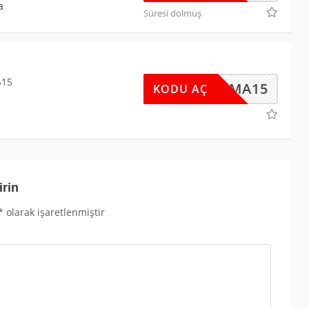
a
Süresi dolmuş
%15
ZUPUMA15
KODU AÇ
irin
*
olarak işaretlenmiştir