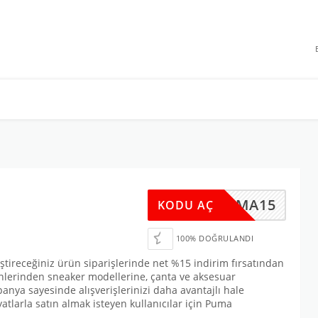
 INDIRIMLERI
ZUPUMA15
KODU AÇ
100% DOĞRULANDI
ştireceğiniz ürün siparişlerinde net %15 indirim fırsatından
rünlerinden sneaker modellerine, çanta ve aksesuar
anya sayesinde alışverişlerinizi daha avantajlı hale
iyatlarla satın almak isteyen kullanıcılar için Puma