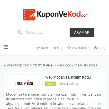
ARAMAK
İçeriğe
geç
KAYDEDILMIŞ
FAVORILER
GIRIŞ
>
>
KUPONVEKOD.COM
TESETTÜR GIYIM
%10 MODANISA İNDIRIM KODU
%10 Modanisa İndirim Kodu
Süresi dolmuş
KOD
Modanisa tarafından sunulan bu özel indirim kampanyası
ile internet sitesinden yapacağınız tüm ürün
alışverişlerinde %10 indirim fırsatından yararlanabilirsiniz.
Tesettür giyim kategorisinin önde gelen markalarından biri