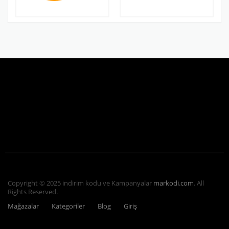
Copyright © 2025 indirim kodu ve Kampanyalar
markodi.com
. All
Rights Reserved.
Mağazalar
Kategoriler
Blog
Giriş