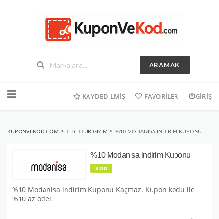
ARAMAK
İçeriğe
geç
KAYDEDILMIŞ
FAVORILER
GIRIŞ
>
>
KUPONVEKOD.COM
TESETTÜR GIYIM
%10 MODANISA INDIRIM KUPONU
%10 Modanisa indirim Kuponu
KOD
%10 Modanisa indirim Kuponu Kaçmaz. Kupon kodu ile
%10 az öde!