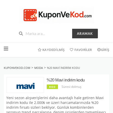
ARAMAK
İçeriğe
geç
KAYDEDILMIŞ
FAVORILER
GIRIŞ
>
>
KUPONVEKOD.COM
MODA
%20 MAVI INDIRIM KODU
%20 Mavi indirim kodu
Süresi dolmuş
KOD
Yeni sezon alışverişlerini daha avantajlı hale getiren Mavi
indirim kodu ile 2.000₺ ve üzeri harcamalarınızda %20
indirim fırsatı sizleri bekliyor. Günlük kombinlerden
sezonun trend parçalarına, denim ürünlerden tamamlayıcı