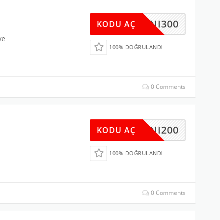
YENI300
KODU AÇ
ve
100% DOĞRULANDI
0 Comments
YENI200
KODU AÇ
100% DOĞRULANDI
0 Comments