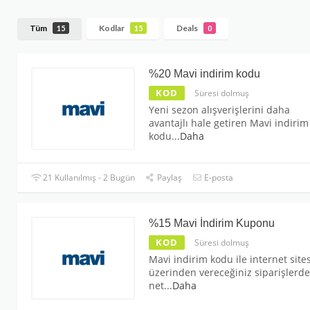
Tüm
Kodlar
Deals
15
15
0
%20 Mavi indirim kodu
KOD
Süresi dolmuş
Yeni sezon alışverişlerini daha
avantajlı hale getiren Mavi indirim
kodu
...
Daha
21 Kullanılmış - 2 Bugün
Paylaş
E-posta
%15 Mavi İndirim Kuponu
KOD
Süresi dolmuş
Mavi indirim kodu ile internet sites
üzerinden vereceğiniz siparişlerde
net
...
Daha