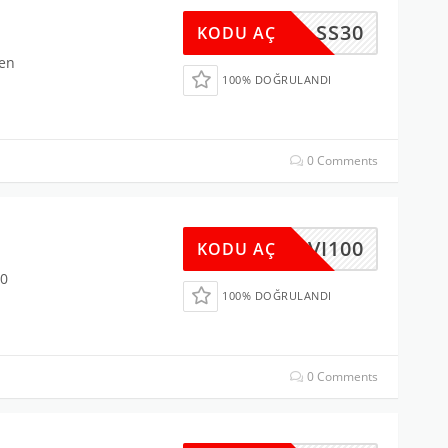
SS30
KODU AÇ
den
100% DOĞRULANDI
0 Comments
MAVI100
KODU AÇ
00
100% DOĞRULANDI
0 Comments