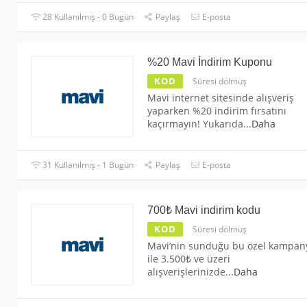
28 Kullanılmış - 0 Bugün
Paylaş
E-posta
%20 Mavi İndirim Kuponu
KOD
Süresi dolmuş
Mavi internet sitesinde alışveriş
yaparken %20 indirim fırsatını
kaçırmayın! Yukarıda
...
Daha
31 Kullanılmış - 1 Bugün
Paylaş
E-posta
700₺ Mavi indirim kodu
KOD
Süresi dolmuş
Mavi’nin sunduğu bu özel kampan
ile 3.500₺ ve üzeri
alışverişlerinizde
...
Daha