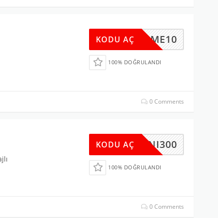
ELCOME10
KODU AÇ
100% DOĞRULANDI
0 Comments
YENI300
KODU AÇ
jlı
100% DOĞRULANDI
0 Comments