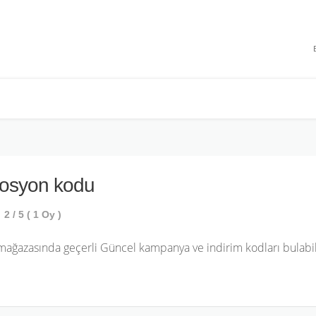
 INDIRIMLERI
osyon kodu
2
/ 5 (
1
Oy )
ağazasında geçerli Güncel kampanya ve indirim kodları bulabili