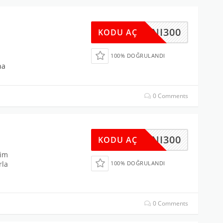
YENI300
KODU AÇ
100% DOĞRULANDI
ha
0 Comments
YENI300
KODU AÇ
yim
rla
100% DOĞRULANDI
0 Comments