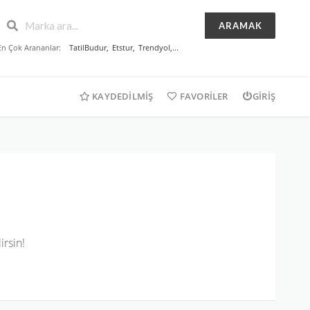
ARAMAK
En Çok Arananlar:
TatilBudur
,
Etstur
,
Trendyol
,...
KAYDEDILMIŞ
FAVORILER
GIRIŞ
rsin!