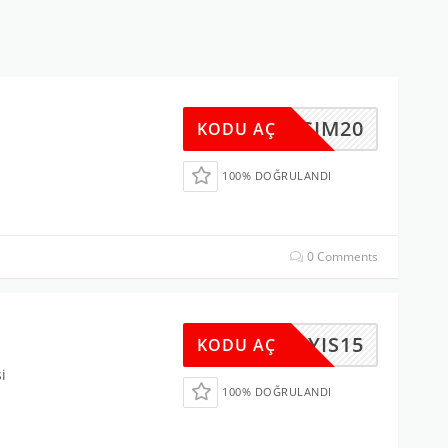
KASIM20
KODU AÇ
100% DOĞRULANDI
0 Comments
MAYIS15
KODU AÇ
i
100% DOĞRULANDI