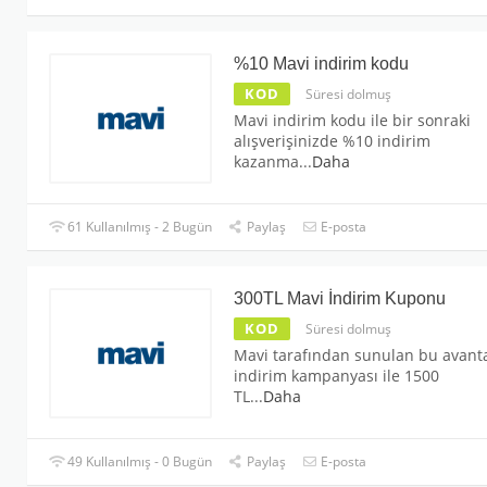
%10 Mavi indirim kodu
KOD
Süresi dolmuş
Mavi indirim kodu ile bir sonraki
alışverişinizde %10 indirim
kazanma
...
Daha
61 Kullanılmış - 2 Bugün
Paylaş
E-posta
300TL Mavi İndirim Kuponu
KOD
Süresi dolmuş
Mavi tarafından sunulan bu avanta
indirim kampanyası ile 1500
TL
...
Daha
49 Kullanılmış - 0 Bugün
Paylaş
E-posta