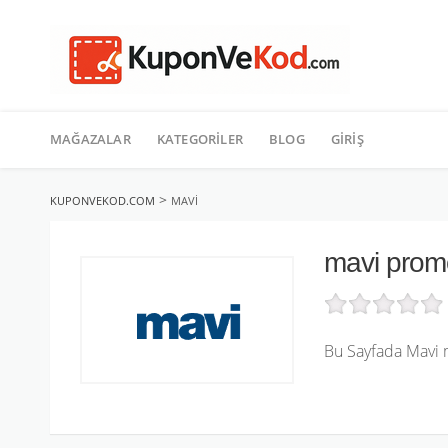
TATIL
İçeriğe
geç
MAĞAZALAR
KATEGORILER
BLOG
GIRIŞ
>
KUPONVEKOD.COM
MAVI
mavi prom
Bu Sayfada Mavi m