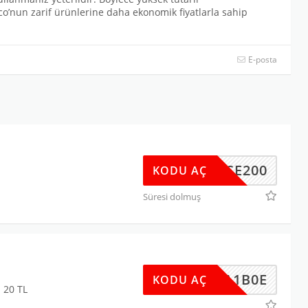
co’nun zarif ürünlerine daha ekonomik fiyatlarla sahip
E-posta
GECE200
KODU AÇ
Süresi dolmuş
956A1B0E
KODU AÇ
 20 TL