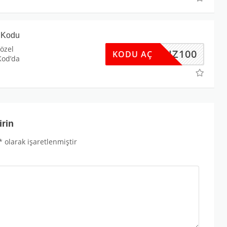
 Kodu
özel
UNDUZ100
KODU AÇ
Kod’da
irin
*
olarak işaretlenmiştir