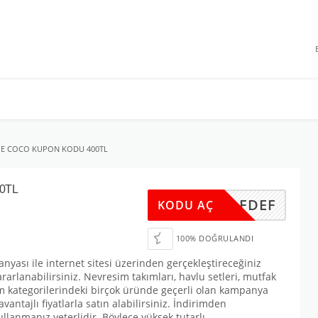
 INDIRIMLERI
E COCO KUPON KODU 400TL
00TL
BZ2AFDEF
KODU AÇ
100% DOĞRULANDI
ası ile internet sitesi üzerinden gerçekleştireceğiniz
rarlanabilirsiniz. Nevresim takımları, havlu setleri, mutfak
şam kategorilerindeki birçok üründe geçerli olan kampanya
ntajlı fiyatlarla satın alabilirsiniz. İndirimden
anmanız yeterlidir. Böylece yüksek tutarlı