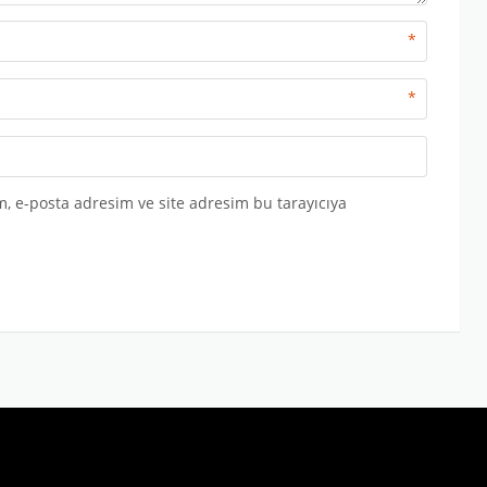
*
*
, e-posta adresim ve site adresim bu tarayıcıya