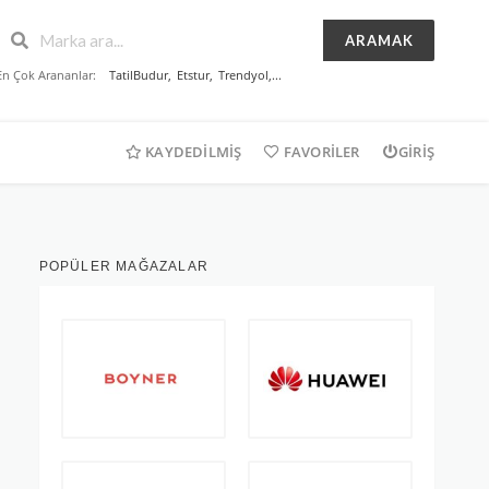
ARAMAK
En Çok Arananlar:
TatilBudur
,
Etstur
,
Trendyol
,...
KAYDEDILMIŞ
FAVORILER
GIRIŞ
POPÜLER MAĞAZALAR