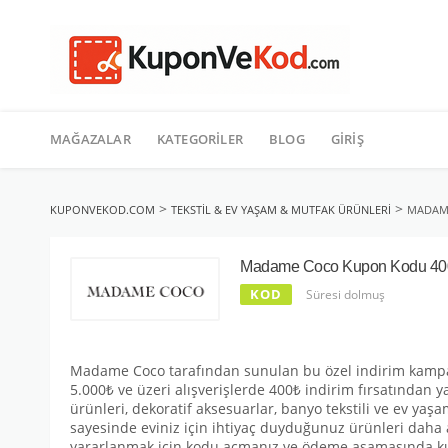
TATIL
İçeriğe
geç
MAĞAZALAR
KATEGORILER
BLOG
GIRIŞ
>
>
KUPONVEKOD.COM
TEKSTIL & EV YAŞAM & MUTFAK ÜRÜNLERI
MADAM
Madame Coco Kupon Kodu 4
KOD
Süresi dolmuş
Madame Coco tarafından sunulan bu özel indirim kampany
5.000₺ ve üzeri alışverişlerde 400₺ indirim fırsatından ya
ürünleri, dekoratif aksesuarlar, banyo tekstili ve ev ya
sayesinde eviniz için ihtiyaç duyduğunuz ürünleri daha ava
yararlanmak için kodu açmanız ve ödeme aşamasında kull