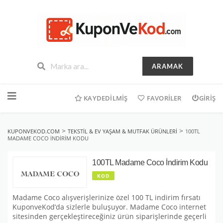
ARAMAK
İçeriğe
geç
KAYDEDILMIŞ
FAVORILER
GIRIŞ
>
>
KUPONVEKOD.COM
TEKSTIL & EV YAŞAM & MUTFAK ÜRÜNLERI
100TL
MADAME COCO İNDIRIM KODU
100TL Madame Coco İndirim Kodu
KOD
Madame Coco alışverişlerinize özel 100 TL indirim fırsatı
KuponveKod’da sizlerle buluşuyor. Madame Coco internet
sitesinden gerçekleştireceğiniz ürün siparişlerinde geçerli