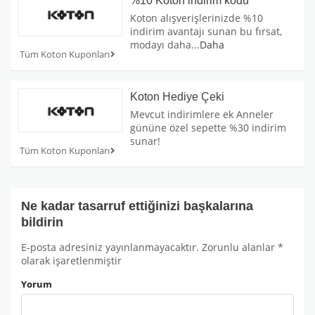
%10 Koton indirim kodu
Koton alışverişlerinizde %10
indirim avantajı sunan bu fırsat,
modayı daha
...
Daha
Tüm Koton Kuponları
Koton Hediye Çeki
Mevcut indirimlere ek Anneler
gününe özel sepette %30 indirim
sunar!
Tüm Koton Kuponları
Ne kadar tasarruf ettiğinizi başkalarına
bildirin
E-posta adresiniz yayınlanmayacaktır.
Zorunlu alanlar
*
olarak işaretlenmiştir
Yorum