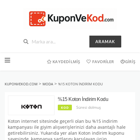
ARAMAK
İçeriğe
geç
KAYDEDILMIŞ
FAVORILER
GIRIŞ
>
>
KUPONVEKOD.COM
MODA
%15 KOTON İNDIRIM KODU
%15 Koton İndirim Kodu
Süresi dolmuş
KOD
Koton internet sitesinde geçerli olan bu %15 indirim
kampanyası ile giyim alışverişlerinizi daha avantajlı hale
getirebilirsiniz. Yukarıda yer alan Koton indirim kuponu
sayesinde, kampanya şartlarını karşılayan ürün