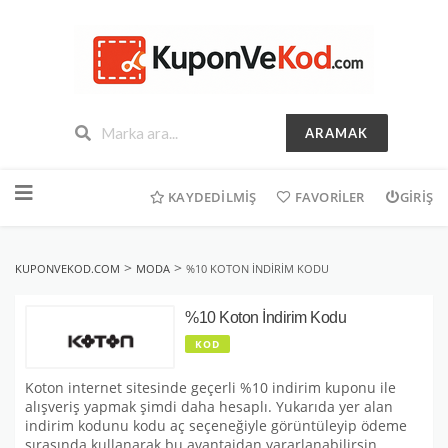
ARAMAK
İçeriğe
geç
KAYDEDILMIŞ
FAVORILER
GIRIŞ
>
>
KUPONVEKOD.COM
MODA
%10 KOTON İNDIRIM KODU
%10 Koton İndirim Kodu
KOD
Koton internet sitesinde geçerli %10 indirim kuponu ile
alışveriş yapmak şimdi daha hesaplı. Yukarıda yer alan
indirim kodunu kodu aç seçeneğiyle görüntüleyip ödeme
sırasında kullanarak bu avantajdan yararlanabilirsin.