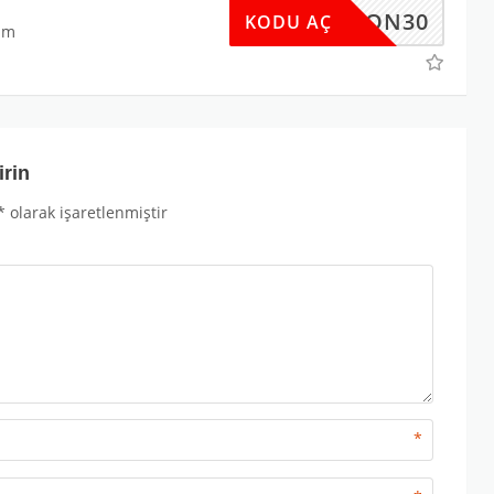
KOTON30
KODU AÇ
im
irin
*
olarak işaretlenmiştir
*