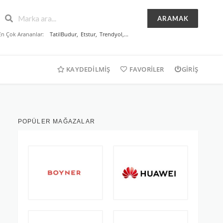
ARAMAK
En Çok Arananlar:
TatilBudur
,
Etstur
,
Trendyol
,...
KAYDEDILMIŞ
FAVORILER
GIRIŞ
POPÜLER MAĞAZALAR