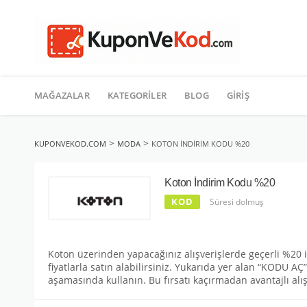
TATIL
İçeriğe
geç
MAĞAZALAR
KATEGORILER
BLOG
GIRIŞ
>
>
KUPONVEKOD.COM
MODA
KOTON İNDIRIM KODU %20
Koton İndirim Kodu %20
KOD
Süresi dolmuş
Koton üzerinden yapacağınız alışverişlerde geçerli %20
fiyatlarla satın alabilirsiniz. Yukarıda yer alan “KODU 
aşamasında kullanın. Bu fırsatı kaçırmadan avantajlı alışv