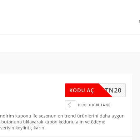
 INDIRIMLERI
KTN20
KODU AÇ
100% DOĞRULANDI
 indirim kuponu ile sezonun en trend ürünlerini daha uygun
AÇ” butonuna tıklayarak kupon kodunu alın ve ödeme
erişin keyfini çıkarın.