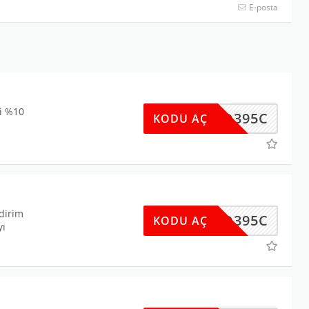
E-posta
li %10
T3D395C
KODU AÇ
ndirim
T3D395C
KODU AÇ
yı