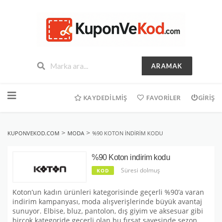
ARAMAK
İçeriğe
geç
KAYDEDILMIŞ
FAVORILER
GIRIŞ
>
>
KUPONVEKOD.COM
MODA
%90 KOTON INDIRIM KODU
%90 Koton indirim kodu
Süresi dolmuş
KOD
Koton’un kadın ürünleri kategorisinde geçerli %90’a varan
indirim kampanyası, moda alışverişlerinde büyük avantaj
sunuyor. Elbise, bluz, pantolon, dış giyim ve aksesuar gibi
birçok kategoride geçerli olan bu fırsat sayesinde sezon