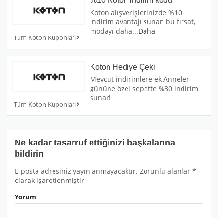
%10 Koton indirim kodu
Koton alışverişlerinizde %10
indirim avantajı sunan bu fırsat,
modayı daha
...
Daha
Tüm Koton Kuponları
Koton Hediye Çeki
Mevcut indirimlere ek Anneler
gününe özel sepette %30 indirim
sunar!
Tüm Koton Kuponları
Ne kadar tasarruf ettiğinizi başkalarına
bildirin
E-posta adresiniz yayınlanmayacaktır.
Zorunlu alanlar
*
olarak işaretlenmiştir
Yorum