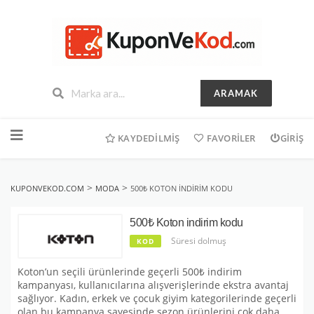
ARAMAK
İçeriğe
geç
KAYDEDILMIŞ
FAVORILER
GIRIŞ
>
>
KUPONVEKOD.COM
MODA
500₺ KOTON INDIRIM KODU
500₺ Koton indirim kodu
Süresi dolmuş
KOD
Koton’un seçili ürünlerinde geçerli 500₺ indirim
kampanyası, kullanıcılarına alışverişlerinde ekstra avantaj
sağlıyor. Kadın, erkek ve çocuk giyim kategorilerinde geçerli
olan bu kampanya sayesinde sezon ürünlerini çok daha