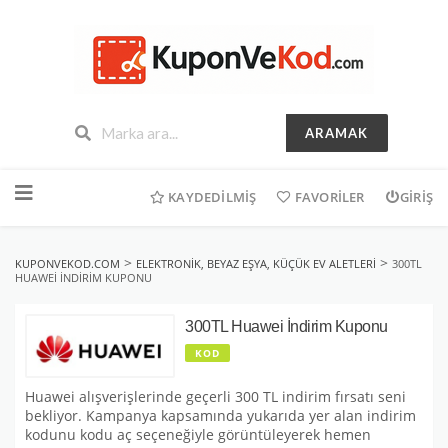
ARAMAK
İçeriğe
geç
KAYDEDILMIŞ
FAVORILER
GIRIŞ
>
>
KUPONVEKOD.COM
ELEKTRONIK, BEYAZ EŞYA, KÜÇÜK EV ALETLERI
300TL
HUAWEI İNDIRIM KUPONU
300TL Huawei İndirim Kuponu
KOD
Huawei alışverişlerinde geçerli 300 TL indirim fırsatı seni
bekliyor. Kampanya kapsamında yukarıda yer alan indirim
kodunu kodu aç seçeneğiyle görüntüleyerek hemen