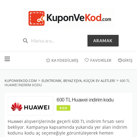
ARAMAK
İçeriğe
geç
KAYDEDILMIŞ
FAVORILER
GIRIŞ
>
>
KUPONVEKOD.COM
ELEKTRONIK, BEYAZ EŞYA, KÜÇÜK EV ALETLERI
600 TL
HUAWEI INDIRIM KODU
600 TL Huawei indirim kodu
KOD
Huawei alışverişlerinde geçerli 600 TL indirim fırsatı seni
bekliyor. Kampanya kapsamında yukarıda yer alan indirim
kodunu kodu aç seçeneğiyle görüntüleyerek hemen