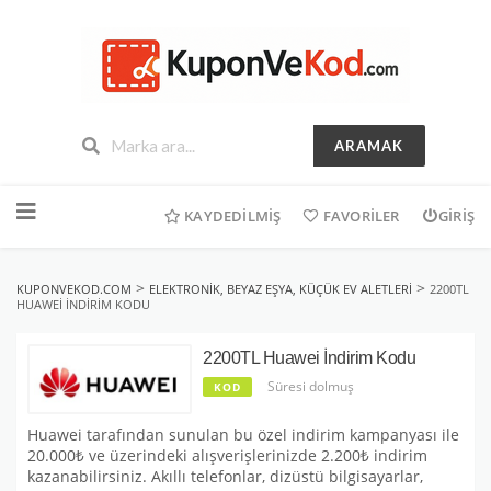
ARAMAK
İçeriğe
geç
KAYDEDILMIŞ
FAVORILER
GIRIŞ
>
>
KUPONVEKOD.COM
ELEKTRONIK, BEYAZ EŞYA, KÜÇÜK EV ALETLERI
2200TL
HUAWEI İNDIRIM KODU
2200TL Huawei İndirim Kodu
Süresi dolmuş
KOD
Huawei tarafından sunulan bu özel indirim kampanyası ile
20.000₺ ve üzerindeki alışverişlerinizde 2.200₺ indirim
kazanabilirsiniz. Akıllı telefonlar, dizüstü bilgisayarlar,