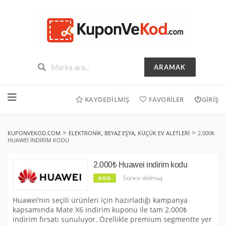
ARAMAK
İçeriğe
geç
KAYDEDILMIŞ
FAVORILER
GIRIŞ
>
>
KUPONVEKOD.COM
ELEKTRONIK, BEYAZ EŞYA, KÜÇÜK EV ALETLERI
2.000₺
HUAWEI INDIRIM KODU
2.000₺ Huawei indirim kodu
Süresi dolmuş
KOD
Huawei’nin seçili ürünleri için hazırladığı kampanya
kapsamında Mate X6 indirim kuponu ile tam 2.000₺
indirim fırsatı sunuluyor. Özellikle premium segmentte yer