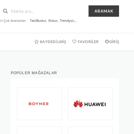
ARAMAK
En Çok Arananlar:
TatilBudur
,
Etstur
,
Trendyol
,...
KAYDEDILMIŞ
FAVORILER
GIRIŞ
POPÜLER MAĞAZALAR