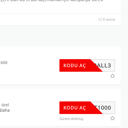
E-posta
 600
A600ALL3
KODU AÇ
 özel
RSAT1000
KODU AÇ
Daha
Süresi dolmuş