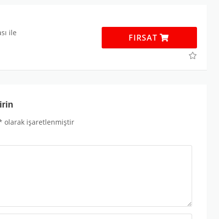
ı ile
FIRSAT
irin
*
olarak işaretlenmiştir