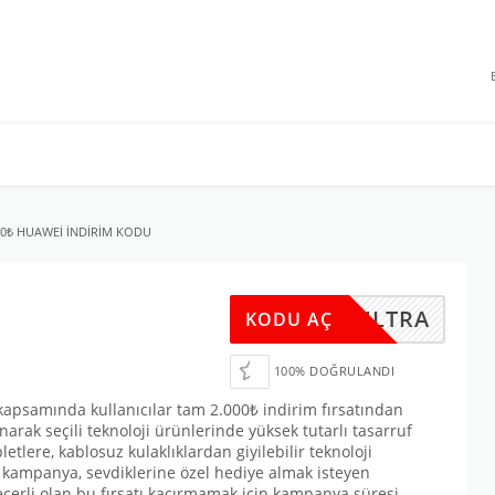
 INDIRIMLERI
00₺ HUAWEI INDIRIM KODU
URAULTRA
KODU AÇ
100% DOĞRULANDI
apsamında kullanıcılar tam 2.000₺ indirim fırsatından
arak seçili teknoloji ürünlerinde yüksek tutarlı tasarruf
tlere, kablosuz kulaklıklardan giyilebilir teknoloji
u kampanya, sevdiklerine özel hediye almak isteyen
 geçerli olan bu fırsatı kaçırmamak için kampanya süresi