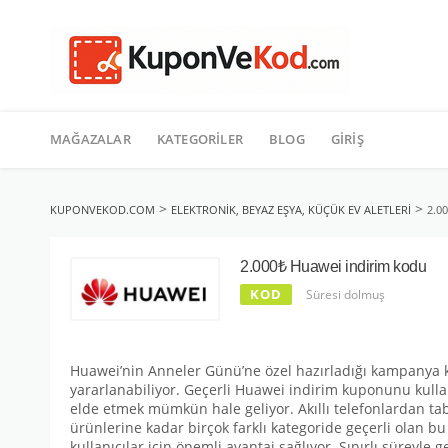
TATIL
İçeriğe
geç
MAĞAZALAR
KATEGORILER
BLOG
GIRIŞ
>
>
KUPONVEKOD.COM
ELEKTRONIK, BEYAZ EŞYA, KÜÇÜK EV ALETLERI
2.0
2.000₺ Huawei indirim kodu
KOD
Süresi dolmuş
Huawei’nin Anneler Günü’ne özel hazırladığı kampanya k
yararlanabiliyor. Geçerli Huawei indirim kuponunu kullan
elde etmek mümkün hale geliyor. Akıllı telefonlardan table
ürünlerine kadar birçok farklı kategoride geçerli olan b
kullanıcılar için önemli avantaj sağlıyor. Sınırlı süreyle