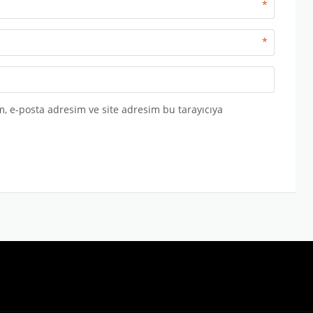
*
*
, e-posta adresim ve site adresim bu tarayıcıya