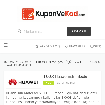
ARAMAK
İçeriğe
geç
KAYDEDILMIŞ
FAVORILER
GIRIŞ
>
>
KUPONVEKOD.COM
ELEKTRONIK, BEYAZ EŞYA, KÜÇÜK EV ALETLERI
1.000₺
HUAWEI INDIRIM KODU
1.000₺ Huawei indirim kodu
Süresi dolmuş
KOD
Huawei’nin MatePad SE 11 LTE modeli için hazırladığı özel
kampanya kapsamında kullanıcılar 1.000₺ değerinde
kupon fırsatından yararlanabiliyor. Geniş ekranı, taşınabilir