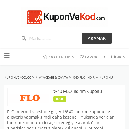
ARAMAK
İçeriğe
geç
KAYDEDILMIŞ
FAVORILER
GIRIŞ
>
>
KUPONVEKOD.COM
AYAKKABI & ÇANTA
%40 FLO İNDIRIM KUPONU
%40 FLO İndirim Kuponu
KOD
FLO internet sitesinde geçerli %40 indirim kuponu ile
alışveriş yapmak şimdi daha kazançlı. Yukarıda yer alan
indirim kodunu kodu aç seçeneğiyle alarak ürün
siparişlerinde ücretsiz olarak kullanabilir, bütçeni